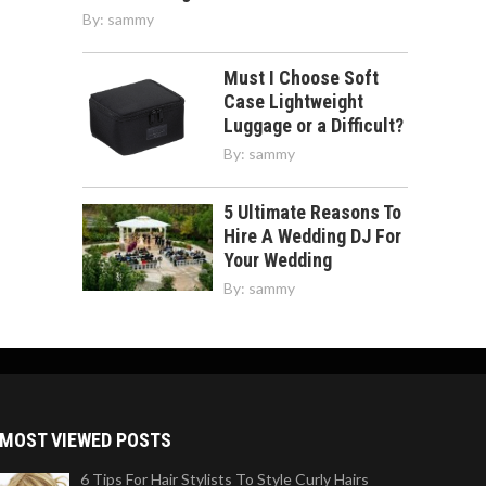
By:
sammy
Must I Choose Soft
Case Lightweight
Luggage or a Difficult?
By:
sammy
5 Ultimate Reasons To
Hire A Wedding DJ For
Your Wedding
By:
sammy
MOST VIEWED POSTS
6 Tips For Hair Stylists To Style Curly Hairs