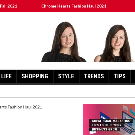
Fall 2021
Chrome Hearts Fashion Haul 2021
To Help Your Business Grow
ed
เงินชัว กับ UFABET
LIFE
SHOPPING
STYLE
TRENDS
TIPS
HEARTS FASHION HAUL 2021
GREAT EMAIL MARKETING
TIPS TO HELP YOUR
BUSINESS GROW