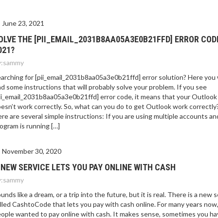
June 23, 2021
OLVE THE [PII_EMAIL_2031B8AA05A3E0B21FFD] ERROR COD
021?
:
sammy
arching for [pii_email_2031b8aa05a3e0b21ffd] error solution? Here you w
nd some instructions that will probably solve your problem. If you see
ii_email_2031b8aa05a3e0b21ffd] error code, it means that your Outlook
esn’t work correctly. So, what can you do to get Outlook work correctly
re are several simple instructions: If you are using multiple accounts an
ogram is running […]
November 30, 2020
 NEW SERVICE LETS YOU PAY ONLINE WITH CASH
:
sammy
unds like a dream, or a trip into the future, but it is real. There is a new 
lled CashtoCode that lets you pay with cash online. For many years now
ople wanted to pay online with cash. It makes sense, sometimes you ha