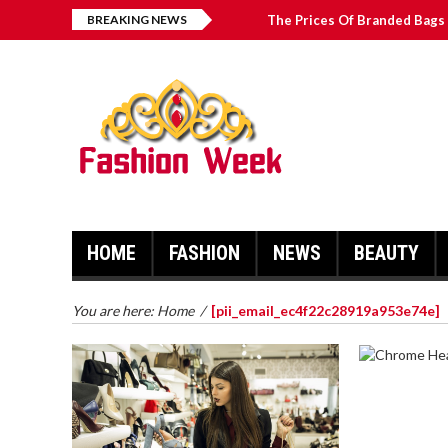
BREAKING NEWS
The Prices Of Branded Bags 
Great Email Marketing Tips 
How to Find Best Hospital B
บาคาร่า เล่นสนุก เดิมพันง่ายได้
HOME
FASHION
NEWS
BEAUTY
You are here:
Home
/
[pii_email_ec4f22c28919a953e74e]
CHROME 