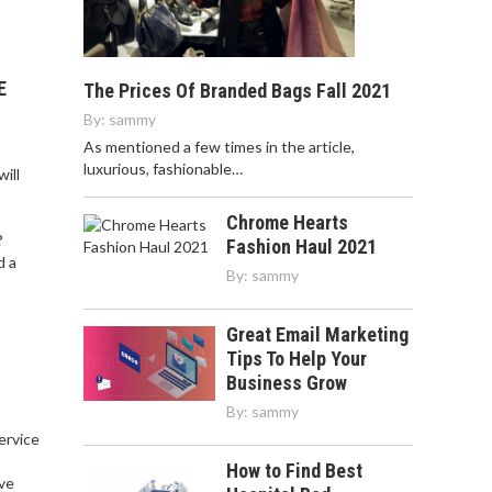
E
The Prices Of Branded Bags Fall 2021
By:
sammy
As mentioned a few times in the article,
luxurious, fashionable…
ill
Chrome Hearts
?
Fashion Haul 2021
d a
By:
sammy
Great Email Marketing
Tips To Help Your
Business Grow
By:
sammy
service
,
How to Find Best
ve