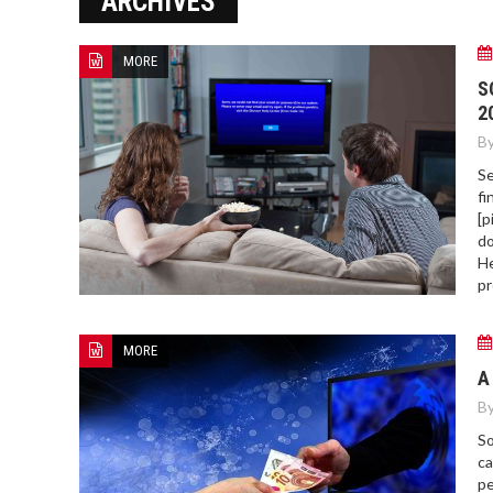
ARCHIVES
MORE
HOW TO FIND BEST HOSPITAL
S
BED
2
By
Se
fi
[p
do
He
pr
MORE
A
By
So
ca
pe