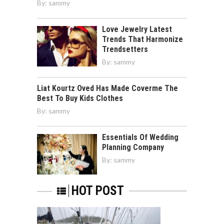
By:
sammy
Love Jewelry Latest
Trends That Harmonize
Trendsetters
By:
sammy
Liat Kourtz Oved Has Made Coverme The
Best To Buy Kids Clothes
By:
sammy
Essentials Of Wedding
Planning Company
By:
sammy
HOT POST