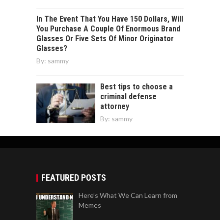
In The Event That You Have 150 Dollars, Will
You Purchase A Couple Of Enormous Brand
Glasses Or Five Sets Of Minor Originator
Glasses?
By:
sammy
Best tips to choose a
criminal defense
attorney
By:
sammy
FEATURED POSTS
Here’s What We Can Learn from
Memes