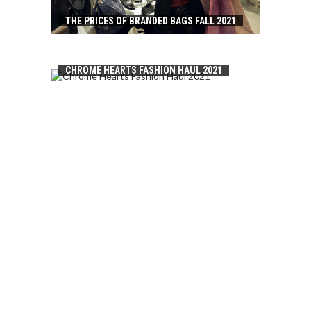
THE PRICES OF BRANDED BAGS FALL 2021
CHROME HEARTS FASHION HAUL 2021