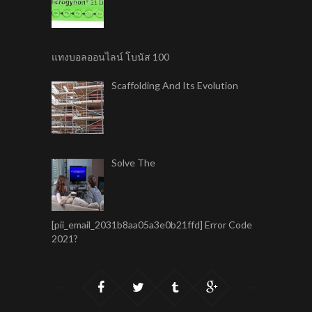
แทงบอลออนไลน์ โบนัส 100
Scaffolding And Its Evolution
Solve The
[pii_email_2031b8aa05a3e0b21ffd] Error Code
2021?